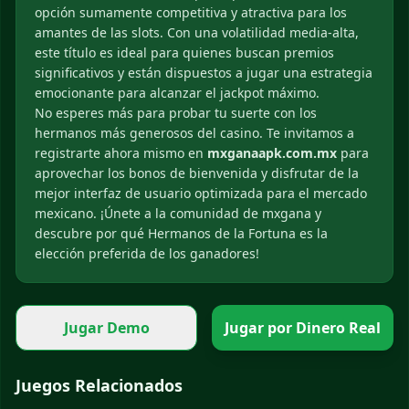
opción sumamente competitiva y atractiva para los
amantes de las slots. Con una volatilidad media-alta,
este título es ideal para quienes buscan premios
significativos y están dispuestos a jugar una estrategia
emocionante para alcanzar el jackpot máximo.
No esperes más para probar tu suerte con los
hermanos más generosos del casino. Te invitamos a
registrarte ahora mismo en
mxganaapk.com.mx
para
aprovechar los bonos de bienvenida y disfrutar de la
mejor interfaz de usuario optimizada para el mercado
mexicano. ¡Únete a la comunidad de mxgana y
descubre por qué Hermanos de la Fortuna es la
elección preferida de los ganadores!
Jugar Demo
Jugar por Dinero Real
Juegos Relacionados