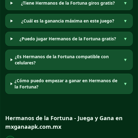
¿Tiene Hermanos de la Fortuna giros gratis?
▼
¿Cuál es la ganancia máxima en este juego?
▼
¿Puedo jugar Hermanos de la Fortuna gratis?
▼
¿Es Hermanos de la Fortuna compatible con
▼
celulares?
¿Cómo puedo empezar a ganar en Hermanos de
▼
la Fortuna?
Hermanos de la Fortuna - Juega y Gana en
mxganaapk.com.mx