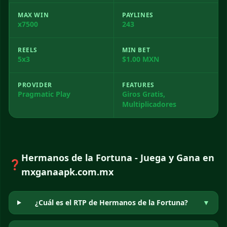
MAX WIN
PAYLINES
x7500
243
REELS
MIN BET
5x3
$1.00 MXN
PROVIDER
FEATURES
Pragmatic Play
Giros Gratis,
Multiplicadores
Hermanos de la Fortuna - Juega y Gana en
❓
mxganaapk.com.mx
¿Cuál es el RTP de Hermanos de la Fortuna?
▼