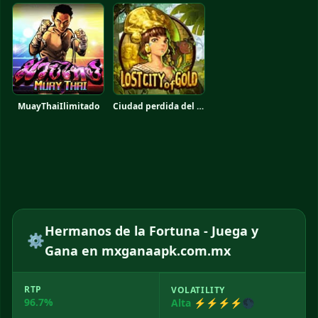
MuayThaiIlimitado
Ciudad perdida del oro
Hermanos de la Fortuna - Juega y
⚙️
Gana en mxganaapk.com.mx
RTP
VOLATILITY
96.7%
Alta ⚡⚡⚡⚡🌑