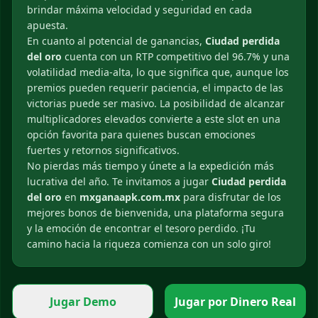
brindar máxima velocidad y seguridad en cada
apuesta.
En cuanto al potencial de ganancias,
Ciudad perdida
del oro
cuenta con un RTP competitivo del 96.7% y una
volatilidad media-alta, lo que significa que, aunque los
premios pueden requerir paciencia, el impacto de las
victorias puede ser masivo. La posibilidad de alcanzar
multiplicadores elevados convierte a este slot en una
opción favorita para quienes buscan emociones
fuertes y retornos significativos.
No pierdas más tiempo y únete a la expedición más
lucrativa del año. Te invitamos a jugar
Ciudad perdida
del oro
en
mxganaapk.com.mx
para disfrutar de los
mejores bonos de bienvenida, una plataforma segura
y la emoción de encontrar el tesoro perdido. ¡Tu
camino hacia la riqueza comienza con un solo giro!
Jugar Demo
Jugar por Dinero Real