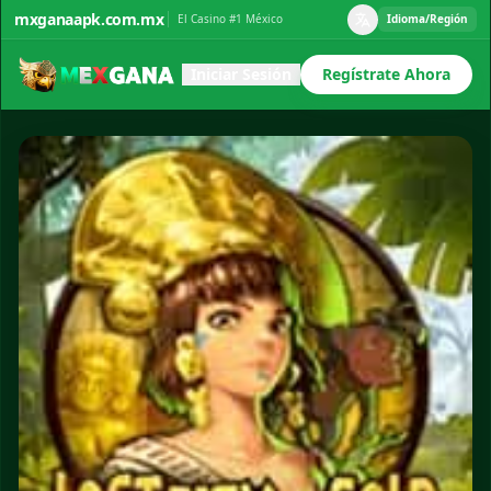
mxganaapk.com.mx
El Casino #1 México
Idioma/Región
Iniciar Sesión
Regístrate Ahora