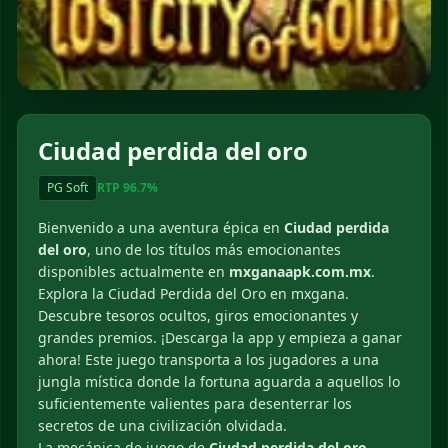
▶
Ciudad perdida del oro
PG Soft
RTP 96.7%
Bienvenido a una aventura épica en
Ciudad perdida
del oro
, uno de los títulos más emocionantes
disponibles actualmente en
mxganaapk.com.mx
.
Explora la Ciudad Perdida del Oro en mxgana.
Descubre tesoros ocultos, giros emocionantes y
grandes premios. ¡Descarga la app y empieza a ganar
ahora! Este juego transporta a los jugadores a una
jungla mística donde la fortuna aguarda a aquellos lo
suficientemente valientes para desenterrar los
secretos de una civilización olvidada.
La mecánica de juego de
Ciudad perdida del oro