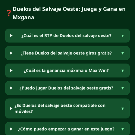
Duelos del Salvaje Oeste: Juega y Gana en
❓
Mxgana
¿Cuál es el RTP de Duelos del salvaje oeste?
▼
¿Tiene Duelos del salvaje oeste giros gratis?
▼
¿Cuál es la ganancia máxima o Max Win?
▼
¿Puedo jugar Duelos del salvaje oeste gratis?
▼
¿Es Duelos del salvaje oeste compatible con
▼
móviles?
¿Cómo puedo empezar a ganar en este juego?
▼