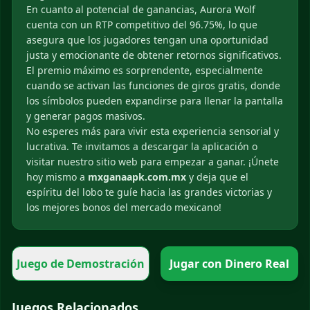
En cuanto al potencial de ganancias, Aurora Wolf
cuenta con un RTP competitivo del 96.75%, lo que
asegura que los jugadores tengan una oportunidad
justa y emocionante de obtener retornos significativos.
El premio máximo es sorprendente, especialmente
cuando se activan las funciones de giros gratis, donde
los símbolos pueden expandirse para llenar la pantalla
y generar pagos masivos.
No esperes más para vivir esta experiencia sensorial y
lucrativa. Te invitamos a descargar la aplicación o
visitar nuestro sitio web para empezar a ganar. ¡Únete
hoy mismo a
mxganaapk.com.mx
y deja que el
espíritu del lobo te guíe hacia las grandes victorias y
los mejores bonos del mercado mexicano!
Juego de Demostración
Jugar con Dinero Real
Juegos Relacionados