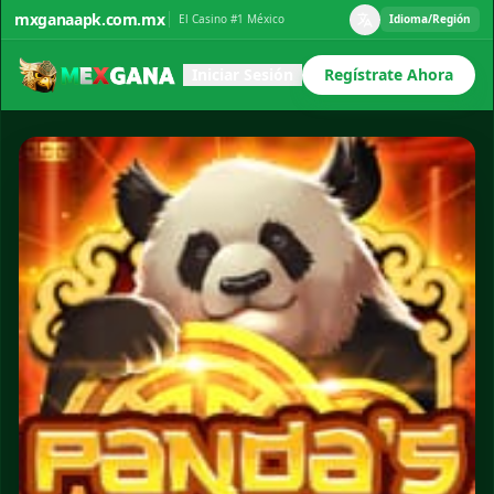
mxganaapk.com.mx
El Casino #1 México
Idioma/Región
Iniciar Sesión
Regístrate Ahora