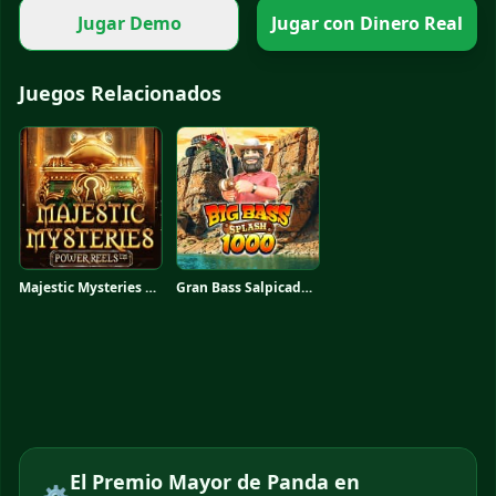
Jugar Demo
Jugar con Dinero Real
Juegos Relacionados
Majestic Mysteries Power Reels™
Gran Bass Salpicadura 1000
El Premio Mayor de Panda en