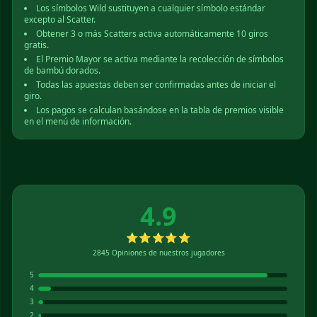
Los símbolos Wild sustituyen a cualquier símbolo estándar
excepto al Scatter.
Obtener 3 o más Scatters activa automáticamente 10 giros
gratis.
El Premio Mayor se activa mediante la recolección de símbolos
de bambú dorados.
Todas las apuestas deben ser confirmadas antes de iniciar el
giro.
Los pagos se calculan basándose en la tabla de premios visible
en el menú de información.
4.9
⭐⭐⭐⭐⭐
2845 Opiniones de nuestros jugadores
5
4
3
2