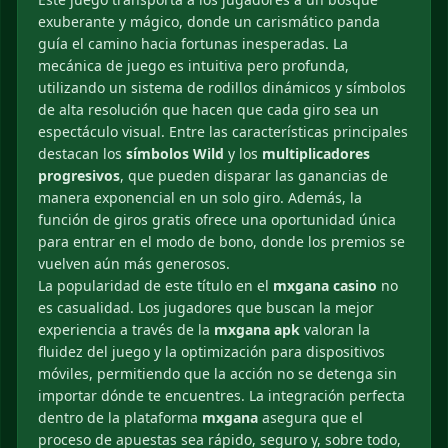
exuberante y mágico, donde un carismático panda
guía el camino hacia fortunas inesperadas. La
mecánica de juego es intuitiva pero profunda,
utilizando un sistema de rodillos dinámicos y símbolos
de alta resolución que hacen que cada giro sea un
espectáculo visual. Entre las características principales
destacan los
símbolos Wild
y los
multiplicadores
progresivos
, que pueden disparar las ganancias de
manera exponencial en un solo giro. Además, la
función de giros gratis ofrece una oportunidad única
para entrar en el modo de bono, donde los premios se
vuelven aún más generosos.
La popularidad de este título en el
mxgana casino
no
es casualidad. Los jugadores que buscan la mejor
experiencia a través de la
mxgana apk
valoran la
fluidez del juego y la optimización para dispositivos
móviles, permitiendo que la acción no se detenga sin
importar dónde te encuentres. La integración perfecta
dentro de la plataforma
mxgana
asegura que el
proceso de apuestas sea rápido, seguro y, sobre todo,