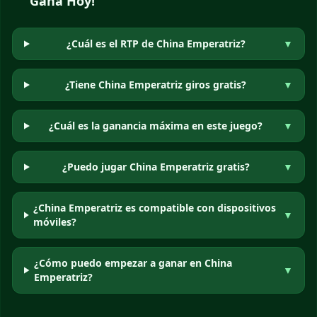
Gana Hoy!
¿Cuál es el RTP de China Emperatriz?
▼
¿Tiene China Emperatriz giros gratis?
▼
¿Cuál es la ganancia máxima en este juego?
▼
¿Puedo jugar China Emperatriz gratis?
▼
¿China Emperatriz es compatible con dispositivos
▼
móviles?
¿Cómo puedo empezar a ganar en China
▼
Emperatriz?