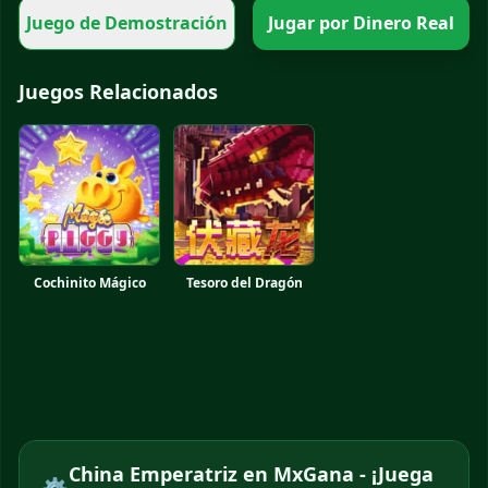
Juego de Demostración
Jugar por Dinero Real
Juegos Relacionados
Cochinito Mágico
Tesoro del Dragón
China Emperatriz en MxGana - ¡Juega