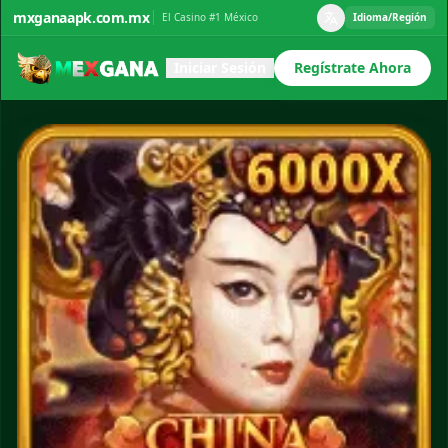
mxganaapk.com.mx
El Casino #1 México
Idioma/Región
Iniciar Sesión
Regístrate Ahora