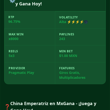
⚙️
y Gana Hoy!
RTP
VOLATILITY
96.75%
Alta ⚡⚡⚡⚡🌑
MAX WIN
PAYLINES
x8000
243
REELS
MIN BET
5x3
$1.00 MXN
PROVIDER
FEATURES
Pragmatic Play
Giros Gratis,
Multiplicadores
China Emperatriz en MxGana - ¡Juega y
❓