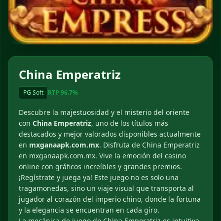
▶
China Emperatriz
PG Soft
RTP 96.7%
Descubre la majestuosidad y el misterio del oriente
con
China Emperatriz
, uno de los títulos más
destacados y mejor valorados disponibles actualmente
en
mxganaapk.com.mx
. Disfruta de China Emperatriz
en mxganaapk.com.mx. Vive la emoción del casino
online con gráficos increíbles y grandes premios.
¡Regístrate y juega ya! Este juego no es solo una
tragamonedas, sino un viaje visual que transporta al
jugador al corazón del imperio chino, donde la fortuna
y la elegancia se encuentran en cada giro.
La mecánica de juego de China Emperatriz es intuitiva